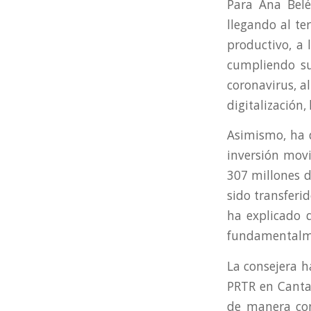
Para Ana Belé
llegando al ter
productivo, a
cumpliendo su
coronavirus, a
digitalización,
Asimismo, ha 
inversión movi
307 millones 
sido transferid
ha explicado 
fundamentalme
La consejera h
PRTR en Cantab
de manera con