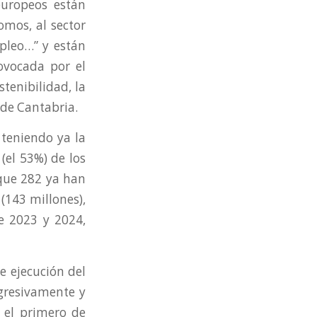
europeos están
nomos, al sector
pleo…” y están
ovocada por el
tenibilidad, la
 de Cantabria.
teniendo ya la
(el 53%) de los
que 282 ya han
 (143 millones),
e 2023 y 2024,
e ejecución del
ogresivamente y
 el primero de