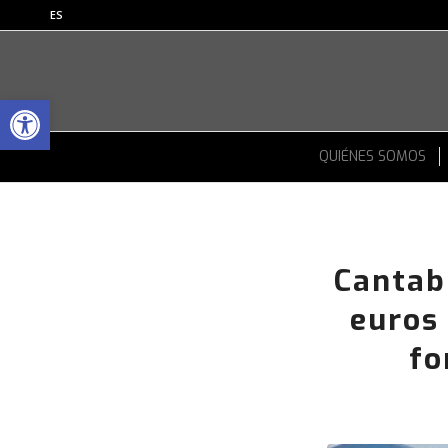
ES
Abrir barra de herramientas
QUIÉNES SOMOS
Cantab
euros 
fo