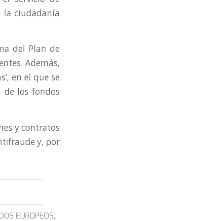
a la ciudadanía
ma del Plan de
nentes. Además,
’, en el que se
 de los fondos
ones y contratos
ntifraude y, por
DOS EUROPEOS
,