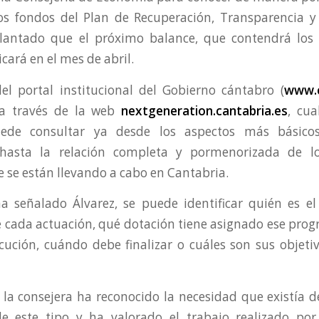
os fondos del Plan de Recuperación, Transparencia y 
lantado que el próximo balance, que contendrá los
cará en el mes de abril.
del portal institucional del Gobierno cántabro (
www.c
 a través de la web
nextgeneration.cantabria.es
, cua
uede consultar ya desde los aspectos más básico
 hasta la relación completa y pormenorizada de lo
e se están llevando a cabo en Cantabria.
a señalado Álvarez, se puede identificar quién es e
 cada actuación, qué dotación tiene asignado ese progr
cución, cuándo debe finalizar o cuáles son sus objetiv
 la consejera ha reconocido la necesidad que existía d
e este tipo y ha valorado el trabajo realizado por 