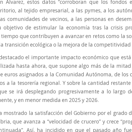
n Álvarez, estos datos “corroboran que los fondos 
ritorio, al tejido empresarial, a las pymes, a los autó
 las comunidades de vecinos, a las personas en desem
 objetivo de estimular la economía tras la crisis pr
l tiempo que contribuyen a avanzar en retos como la sos
 la transición ecológica o la mejora de la competitividad
destacado el importante impacto económico que está 
lizada hasta ahora, que supone algo más de la mitad 
de euros asignados a la Comunidad Autónoma, de los 
os a la tesorería regional. Y sobre la cantidad restante
que se irá desplegando progresivamente a lo largo d
nte, y en menor medida en 2025 y 2026.
a mostrado la satisfacción del Gobierno por el grado d
ria, que avanza a “velocidad de crucero” y crece “pr
tinuada”. Así, ha incidido en que el pasado año fue