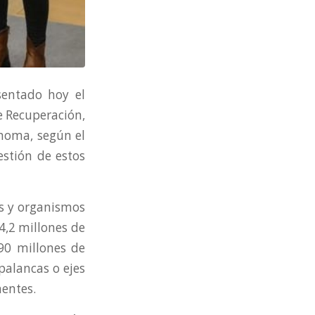
sentado hoy el
e Recuperación,
noma, según el
estión de estos
as y organismos
4,2 millones de
90 millones de
palancas o ejes
nentes.