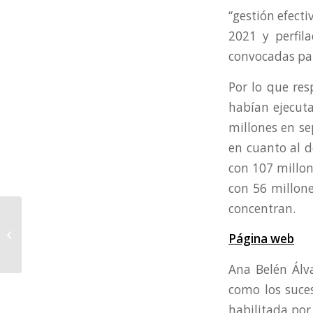
“gestión efect
2021 y perfila
convocadas para
Por lo que re
habían ejecuta
millones en se
en cuanto al d
con 107 millon
con 56 millon
concentran.
OPE Cantabria
participó en el
Página web
seminario de
lanzamiento del
Ana Belén Álv
programa Interreg...
como los suce
habilitada por