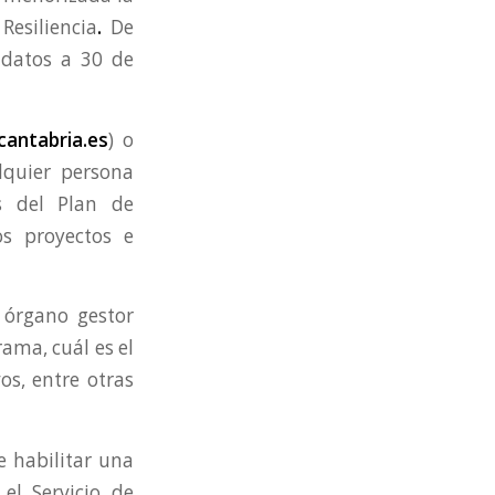
Resiliencia
.
De
 datos a 30 de
antabria.es
) o
lquier persona
s del Plan de
s proyectos e
l órgano gestor
ama, cuál es el
os, entre otras
e habilitar una
el Servicio de