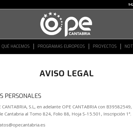
942
QUÉ HACEMOS
PROGRAMAS EUROPEOS
PROYECTOS
NOT
AVISO LEGAL
S PERSONALES
ABRIA, S.L, en adelante OPE CANTABRIA con B39582549, domi
e Cantabria al Tomo 824, Folio 88, Hoja S-15.501, Inscripción 1ª.
ndatos@opecantabria.es