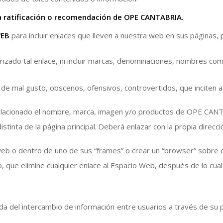
na ratificación o recomendación de OPE CANTABRIA.
WEB
para incluir enlaces que lleven a nuestra web en sus páginas, 
orizado tal enlace, ni incluir marcas, denominaciones, nombres com
e mal gusto, obscenos, ofensivos, controvertidos, que inciten a l
ea relacionado el nombre, marca, imagen y/o productos de OPE CAN
tinta de la página principal. Deberá enlazar con la propia direcc
b o dentro de uno de sus “frames” o crear un “browser” sobre c
que elimine cualquier enlace al Espacio Web, después de lo cual
 del intercambio de información entre usuarios a través de su 