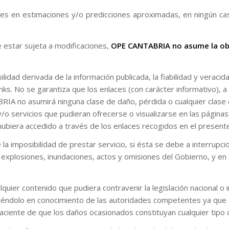
tes en estimaciones y/o predicciones aproximadas, en ningún ca
 estar sujeta a modificaciones,
OPE CANTABRIA no asume la obli
ad derivada de la información publicada, la fiabilidad y veracida
inks. No se garantiza que los enlaces (con carácter informativo),
A no asumirá ninguna clase de daño, pérdida o cualquier clase de 
 y/o servicios que pudieran ofrecerse o visualizarse en las págin
iera accedido a través de los enlaces recogidos en el presente 
imposibilidad de prestar servicio, si ésta se debe a interrupcio
n, explosiones, inundaciones, actos y omisiones del Gobierno, y 
er contenido que pudiera contravenir la legislación nacional o in
oniéndolo en conocimiento de las autoridades competentes ya que 
iente de que los daños ocasionados constituyan cualquier tipo de 