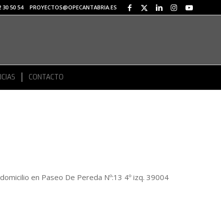
 30 50 54
PROYECTOS@OPECANTABRIA.ES
ICIAS
CONTACTO
cilio en Paseo De Pereda Nº:13 4º izq. 39004