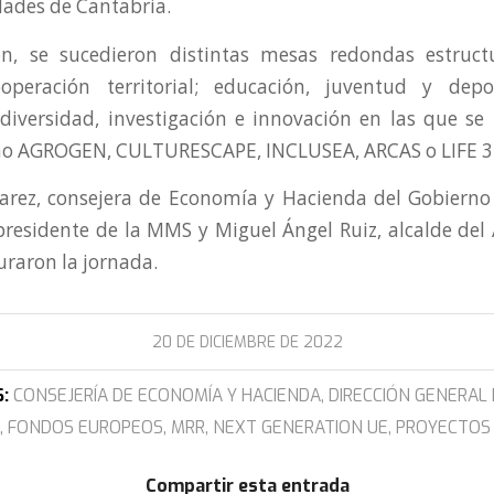
dades de Cantabria.
ón, se sucedieron distintas mesas redondas estruct
ooperación territorial; educación, juventud y dep
diversidad, investigación e innovación en las que se
mo AGROGEN, CULTURESCAPE, INCLUSEA, ARCAS o LIFE 3
arez, consejera de Economía y Hacienda del Gobierno
, presidente de la MMS y Miguel Ángel Ruiz, alcalde de
uraron la jornada.
20 DE DICIEMBRE DE 2022
:
CONSEJERÍA DE ECONOMÍA Y HACIENDA
,
DIRECCIÓN GENERAL
,
FONDOS EUROPEOS
,
MRR
,
NEXT GENERATION UE
,
PROYECTOS
Compartir esta entrada