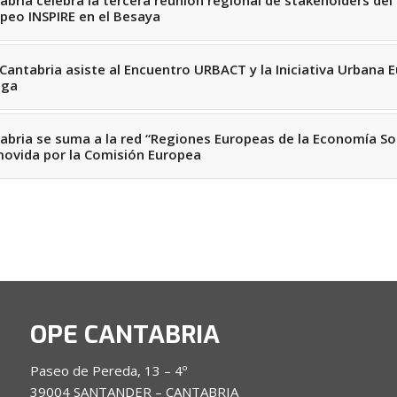
abria celebra la tercera reunión regional de stakeholders del
peo INSPIRE en el Besaya
Cantabria asiste al Encuentro URBACT y la Iniciativa Urbana 
aga
abria se suma a la red “Regiones Europeas de la Economía Soc
ovida por la Comisión Europea
OPE CANTABRIA
Paseo de Pereda, 13 – 4º
39004 SANTANDER – CANTABRIA