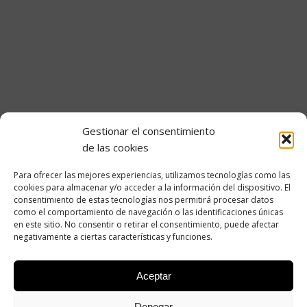
Portal del empleado
Gestionar el consentimiento
Transparencia
de las cookies
Información Institucional y Organizativa
Para ofrecer las mejores experiencias, utilizamos tecnologías como las
cookies para almacenar y/o acceder a la información del dispositivo. El
Convocatorias de empleo de OPE Cantabria
consentimiento de estas tecnologías nos permitirá procesar datos
como el comportamiento de navegación o las identificaciones únicas
Información Económica
en este sitio. No consentir o retirar el consentimiento, puede afectar
negativamente a ciertas características y funciones.
Información Contractual y Convenios
Otra información de interés
Aceptar
Denegar