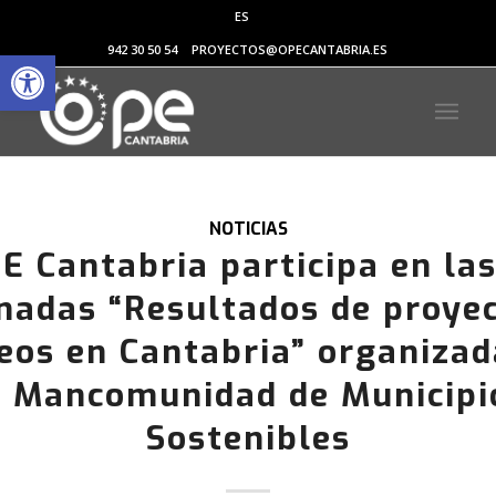
ES
Abrir barra de herramientas
942 30 50 54
PROYECTOS@OPECANTABRIA.ES
NOTICIAS
E Cantabria participa en las 
nadas “Resultados de proye
eos en Cantabria” organizad
a Mancomunidad de Municipi
Sostenibles