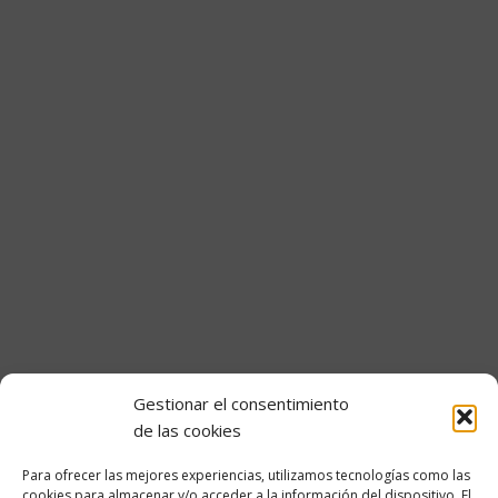
Portal del empleado
Gestionar el consentimiento
Transparencia
de las cookies
Información Institucional y Organizativa
Para ofrecer las mejores experiencias, utilizamos tecnologías como las
cookies para almacenar y/o acceder a la información del dispositivo. El