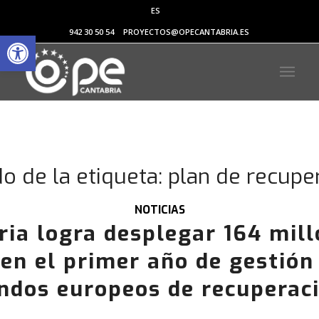
ES
Abrir barra de herramientas
942 30 50 54
PROYECTOS@OPECANTABRIA.ES
do de la etiqueta:
plan de recupe
NOTICIAS
ria logra desplegar 164 mill
en el primer año de gestión
ndos europeos de recuperac