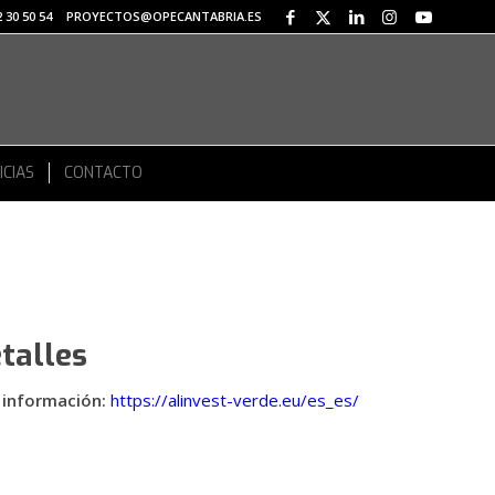
 30 50 54
PROYECTOS@OPECANTABRIA.ES
ICIAS
CONTACTO
talles
información:
https://alinvest-verde.eu/es_es/