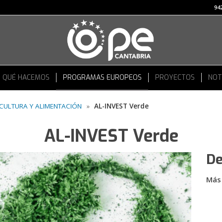
942
QUÉ HACEMOS
PROGRAMAS EUROPEOS
PROYECTOS
NOT
ICULTURA Y ALIMENTACIÓN
»
AL-INVEST Verde
AL-INVEST Verde
De
Más 