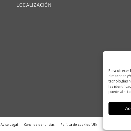
LOCALIZACIÓN
Para ofrecer 
almacenar y/o
tecnologías 
las identifica
puede afectar
Ac
Aviso Legal
Canal de denuncias
Política de cookies (UE)
Política de privac