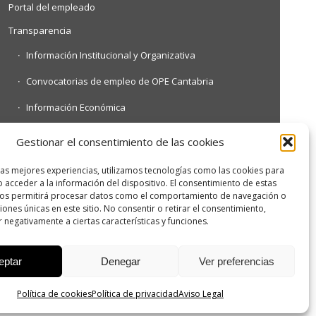
Portal del empleado
Transparencia
Información Institucional y Organizativa
Convocatorias de empleo de OPE Cantabria
Información Económica
Información Contractual y Convenios
Gestionar el consentimiento de las cookies
Otra información de interés
las mejores experiencias, utilizamos tecnologías como las cookies para
 acceder a la información del dispositivo. El consentimiento de estas
nos permitirá procesar datos como el comportamiento de navegación o
ciones únicas en este sitio. No consentir o retirar el consentimiento,
 negativamente a ciertas características y funciones.
eptar
Denegar
Ver preferencias
Política de cookies
Política de privacidad
Aviso Legal
idad
Política de accesibilidad