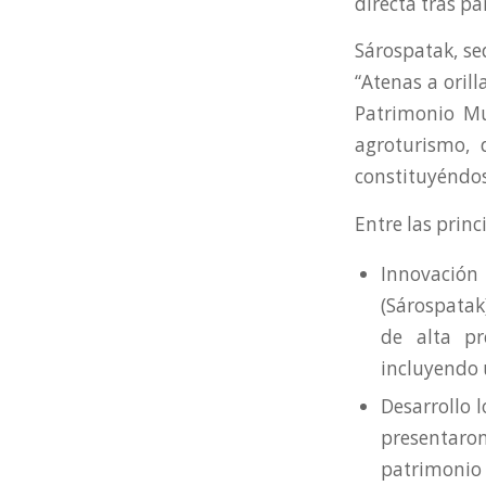
directa tras pa
Sárospatak, se
“Atenas a oril
Patrimonio Mun
agroturismo, 
constituyéndos
Entre las princ
Innovación
(Sárospatak
de alta pr
incluyendo 
Desarrollo 
presentaro
patrimonio