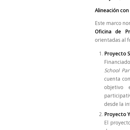
Alineación co
Este marco nor
Oficina de P
orientadas al f
Proyecto S
Financiado
School Par
cuenta con
objetivo
participat
desde la in
Proyecto Y
El proyect