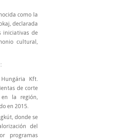
onocida como la
okaj, declarada
 iniciativas de
onio cultural,
:
 Hungária Kft.
ientas de corte
 en la región,
do en 2015.
egkút, donde se
lorización del
por programas