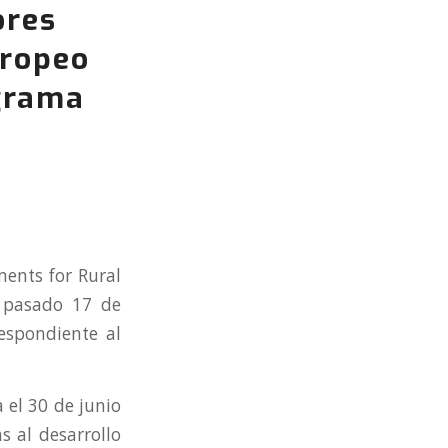
ores
uropeo
ograma
ments for Rural
l pasado 17 de
espondiente al
a el 30 de junio
s al desarrollo