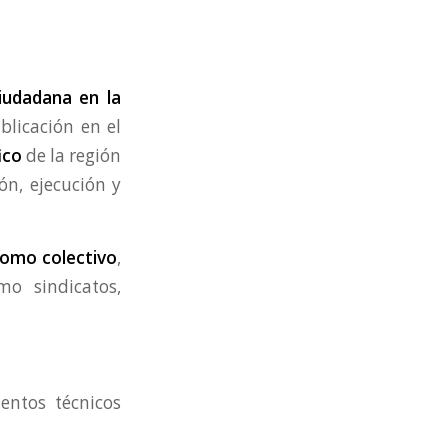
iudadana en la
ublicación en el
ico
de la región
ón, ejecución y
 como colectivo
,
mo sindicatos,
entos técnicos