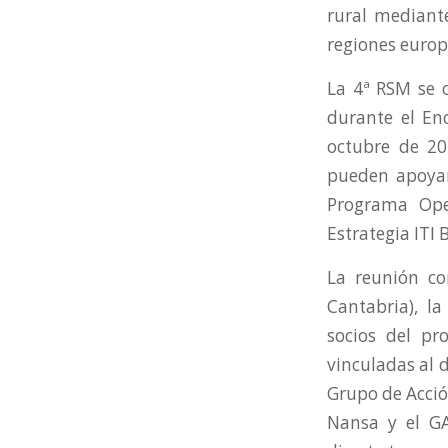
rural mediante
regiones europ
La 4ª RSM se c
durante el Enc
octubre de 20
pueden apoyar,
Programa Ope
Estrategia ITI 
La reunión co
Cantabria), l
socios del pr
vinculadas al d
Grupo de Acció
Nansa y el GA