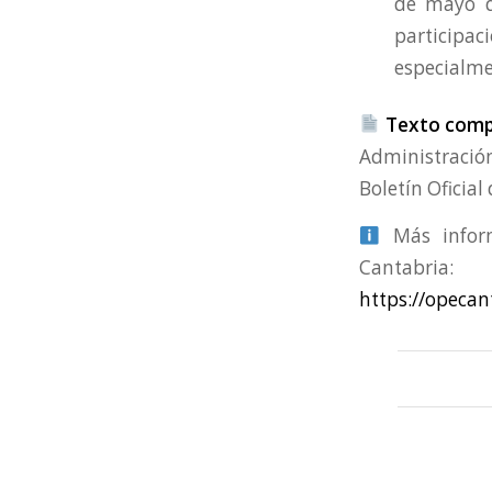
de mayo d
participa
especialme
Texto compl
Administració
Boletín Oficial
Más inform
Cantabria:
https://opecan