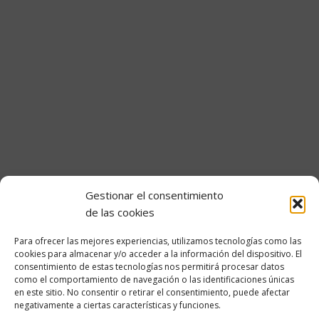
Portal del empleado
Gestionar el consentimiento
Transparencia
de las cookies
Información Institucional y Organizativa
Para ofrecer las mejores experiencias, utilizamos tecnologías como las
cookies para almacenar y/o acceder a la información del dispositivo. El
Convocatorias de empleo de OPE Cantabria
consentimiento de estas tecnologías nos permitirá procesar datos
como el comportamiento de navegación o las identificaciones únicas
Información Económica
en este sitio. No consentir o retirar el consentimiento, puede afectar
negativamente a ciertas características y funciones.
Información Contractual y Convenios