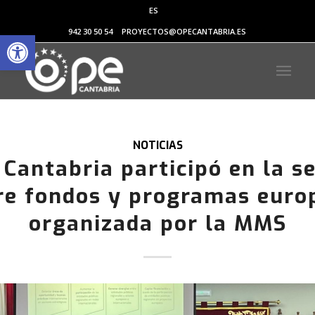
ES
Abrir barra de herramientas
942 30 50 54
PROYECTOS@OPECANTABRIA.ES
NOTICIAS
Cantabria participó en la s
re fondos y programas euro
organizada por la MMS