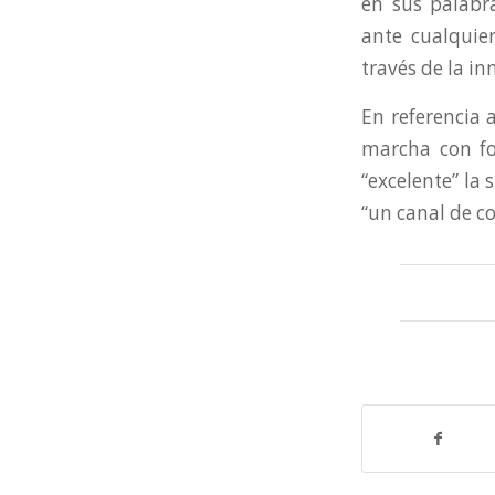
en sus palabr
ante cualquie
través de la in
En referencia 
marcha con fo
“excelente” la 
“un canal de co