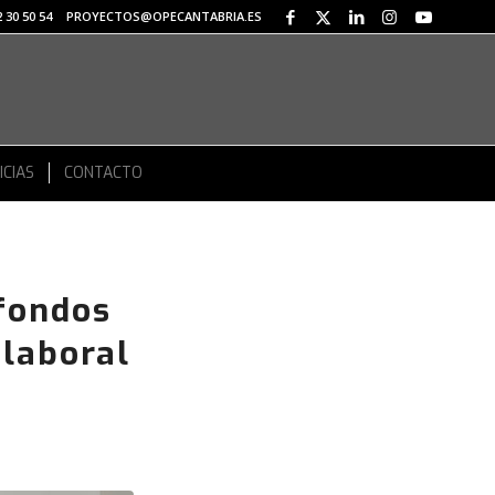
 30 50 54
PROYECTOS@OPECANTABRIA.ES
ICIAS
CONTACTO
 fondos
 laboral