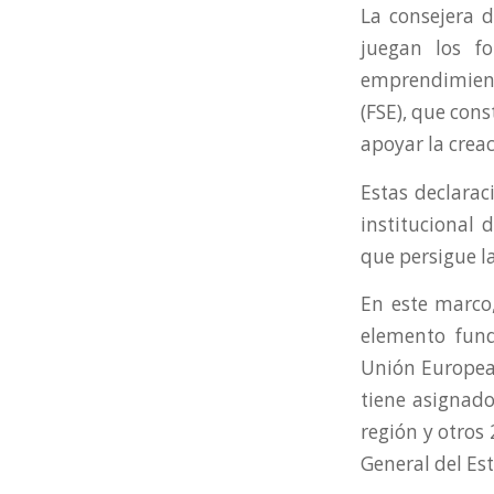
La consejera 
juegan los f
emprendimient
(FSE), que cons
apoyar la creac
Estas declarac
institucional 
que persigue l
En este marco
elemento fund
Unión Europea”
tiene asignado
región y otros
General del Es