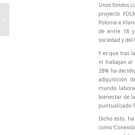
Unos fondos c
Clausurada la jornada
proyecto FOLM
de cooperación
Polonia e Irla
triangular: “LÍDERES:
una ventana hacia...
de entre 18 y
sociedad y del 
Y es que tras 
ni trabajan al
28% ha decidid
adquisición d
mundo laboral
bienestar de l
puntualizado 
Dicho esto, ha
como ‘Conexión