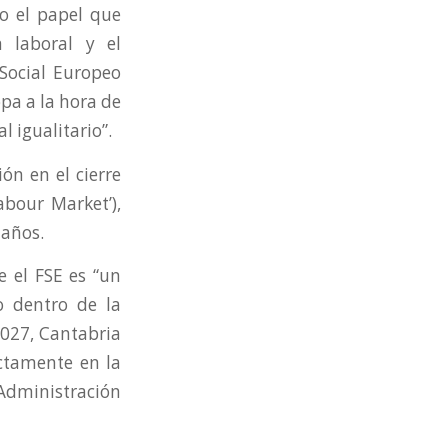
o el papel que
 laboral y el
Social Europeo
opa a la hora de
 igualitario”.
ón en el cierre
abour Market’),
 años.
 el FSE es “un
o dentro de la
2027, Cantabria
ectamente en la
 Administración