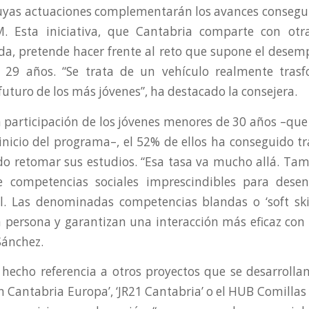
uyas actuaciones complementarán los avances consegui
. Esta iniciativa, que Cantabria comparte con otr
nda, pretende hacer frente al reto que supone el desem
 29 años. “Se trata de un vehículo realmente tras
futuro de los más jóvenes”, ha destacado la consejera.
la participación de los jóvenes menores de 30 años –qu
 inicio del programa–, el 52% de ellos ha conseguido tra
o retomar sus estudios. “Esa tasa va mucho allá. Tam
e competencias sociales imprescindibles para desen
. Las denominadas competencias blandas o ‘soft skil
a persona y garantizan una interacción más eficaz con 
Sánchez.
 hecho referencia a otros proyectos que se desarrolla
 Cantabria Europa’, ‘JR21 Cantabria’ o el HUB Comillas