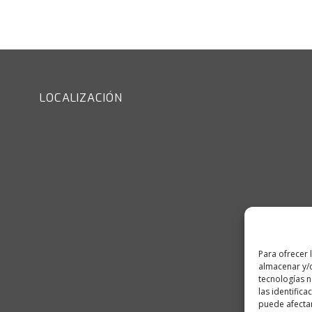
LOCALIZACIÓN
Para ofrecer 
almacenar y/o
tecnologías 
las identifica
puede afectar