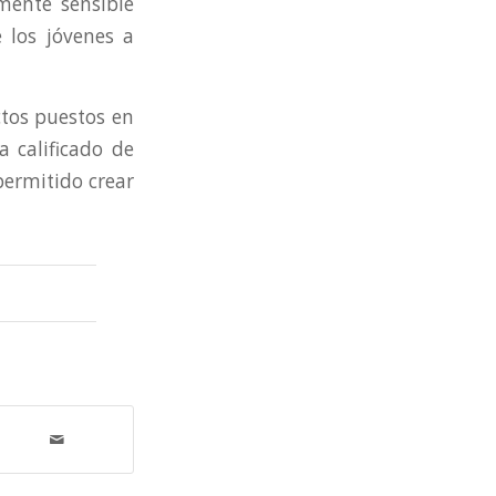
mente sensible
 los jóvenes a
ctos puestos en
 calificado de
 permitido crear