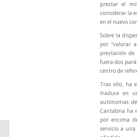
prestar el mi
considerar la 
en el nuevo co
Sobre la dispe
por “valorar 
prestación de 
fuera dos pará
centro de refer
Tras ello, ha
traduce en u
autónomas de 
Cantabria ha m
por encima de
servicio a un
Puntuación Final de los
candidatos