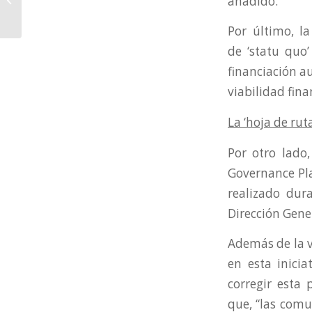
añadido.
seleccionados al
Proceso de
Por último, l
Contratación...
de ‘statu quo’
financiación a
viabilidad fin
La ‘hoja de rut
Por otro lado
Governance Pla
realizado dur
Dirección Gene
Además de la v
en esta inicia
corregir esta
que,
“las
comun