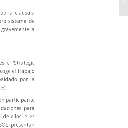
ue la cláusula
turo sistema de
a gravemente la
s el ‘
Strategic
coge el trabajo
paldado
por la
E).
ón participante
endaciones para
de ellas. Y es
SOE, presentan