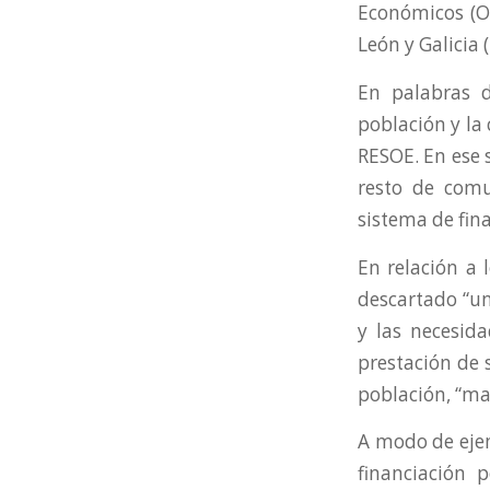
Económicos (OC
León y Galicia 
En palabras d
población y la 
RESOE. En ese 
resto de comu
sistema de fin
En relación a 
descartado “un
y las necesid
prestación de 
población, “ma
A modo de ejem
financiación