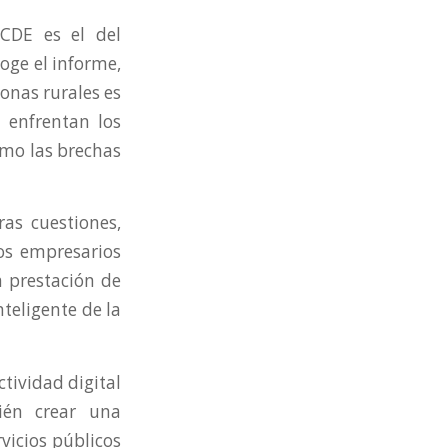
OCDE es el del
coge el informe,
zonas rurales es
e enfrentan los
omo las brechas
ras cuestiones,
los empresarios
a prestación de
nteligente de la
tividad digital
ién crear una
rvicios públicos