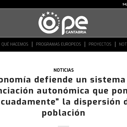
942
QUÉ HACEMOS
PROGRAMAS EUROPEOS
PROYECTOS
NOT
NOTICIAS
onomía defiende un sistema
nciación autonómica que po
ecuadamente” la dispersión d
población