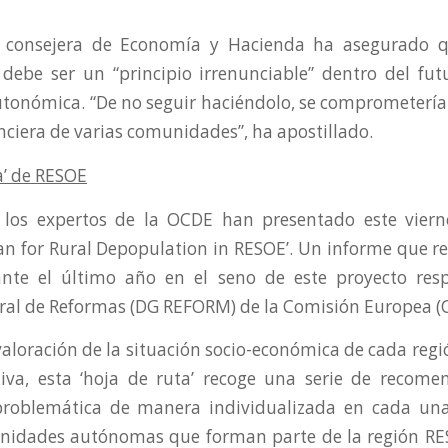
a consejera de Economía y Hacienda ha asegurado q
debe ser un “principio irrenunciable” dentro del fu
utonómica. “De no seguir haciéndolo, se comprometerí
anciera de varias comunidades”, ha apostillado.
a’ de RESOE
, los expertos de la OCDE han presentado este vierne
n for Rural Depopulation in RESOE’. Un informe que re
ante el último año en el seno de este proyecto res
ral de Reformas (DG REFORM) de la Comisión Europea (C
aloración de la situación socio-económica de cada regi
tiva, esta ‘hoja de ruta’ recoge una serie de recom
 problemática de manera individualizada en cada una 
idades autónomas que forman parte de la región RE