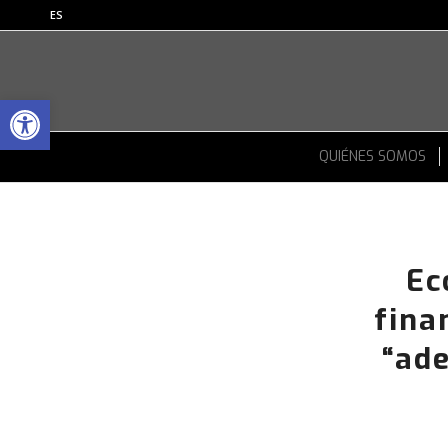
ES
Abrir barra de herramientas
QUIÉNES SOMOS
Ec
fina
“ad