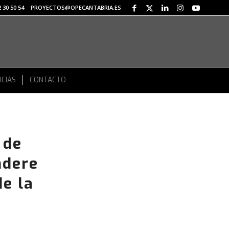
 30 50 54
PROYECTOS@OPECANTABRIA.ES
ICIAS
CONTACTO
 de
ndere
e la