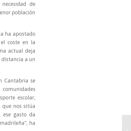
a necesidad de
menor población
nda ha apostado
el coste en la
ema actual deja
 distancia a un
n Cantabria se
s comunidades
porte escolar,
a que nos sitúa
, ese gasto da
madrileña”, ha