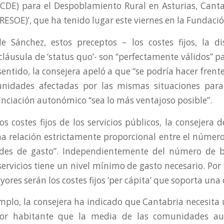
DE) para el Despoblamiento Rural en Asturias, Cantab
(RESOE)
’, que
ha tenido lugar este viernes en la Fundaci
e Sánchez, estos preceptos – los costes fijos, la di
cláusula de ‘status quo’- son “perfectamente válidos” p
sentido, la consejera apeló a que “se podría hacer frent
nidades afectadas por las mismas situaciones par
anciación autonómico “sea lo más ventajoso posible”.
los costes fijos de los servicios públicos, la consejera
a relación estrictamente proporcional entre el númer
ades de gasto”. Independientemente del número de ben
servicios tiene un nivel mínimo de gasto necesario. Por
yores serán los costes fijos ‘per cápita’ que soporta un
plo, la consejera ha indicado que Cantabria necesit
 por habitante que la media de las comunidades a