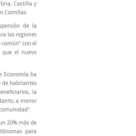
ria, Castilla y
ón Comillas.
spersión de la
ara las regiones
e común” con el
a que el nuevo
 de Economía ha
o de habitantes
eficiarios, la
 tanto, a menor
a comunidad”.
a un 20% más de
utónomas para