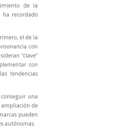
cimiento de la
”, ha recordado
rimero, el de la
consonancia con
nsideran “clave”
mplementar con
 las tendencias
 conseguir una
a ampliación de
comarcas pueden
des autónomas.