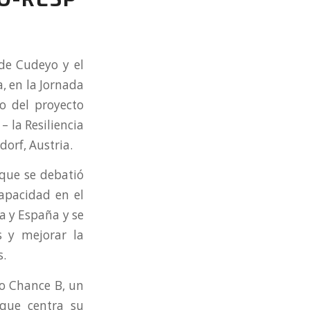
de Cudeyo y el
, en la Jornada
o del proyecto
 la Resiliencia
dorf, Austria.
 que se debatió
capacidad en el
a y España y se
s y mejorar la
s.
po Chance B, un
 que centra su