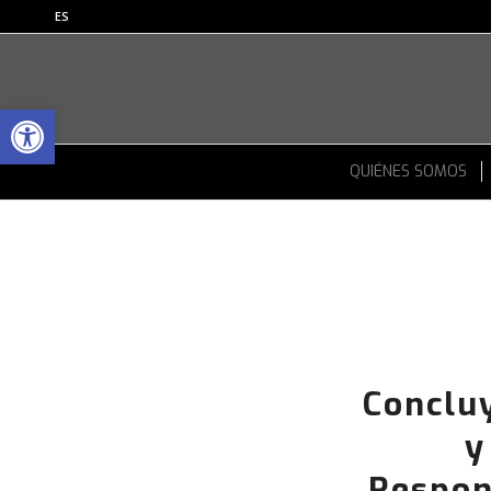
ES
Abrir barra de herramientas
QUIÉNES SOMOS
Concluy
y
Respon