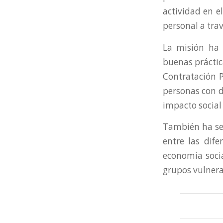
actividad en e
personal a tra
La misión ha 
buenas práctic
Contratación P
personas con d
impacto social 
También ha ser
entre las dife
economía socia
grupos vulnerab