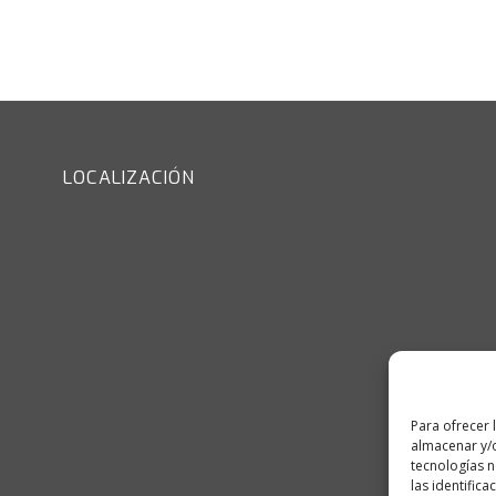
LOCALIZACIÓN
Para ofrecer 
almacenar y/o
tecnologías 
las identifica