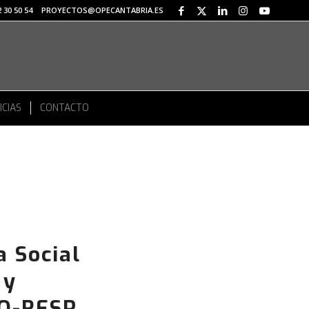
 30 50 54
PROYECTOS@OPECANTABRIA.ES
ICIAS
CONTACTO
a Social
 y
CO-RESP