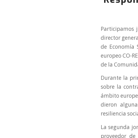
Participamos 
director gener
de Economía S
europeo CO-RES
de la Comunidad
Durante la pri
sobre la contr
ámbito europeo
dieron alguna
resiliencia soc
La segunda jor
proveedor de 