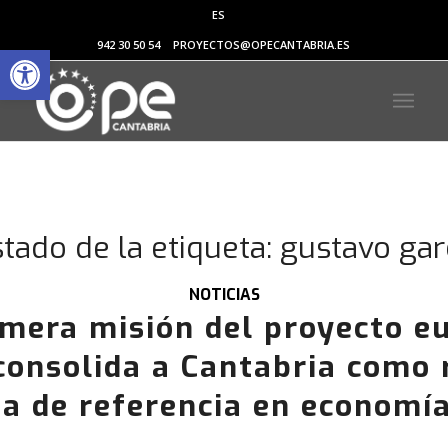
ES
Abrir barra de herramientas
942 30 50 54
PROYECTOS@OPECANTABRIA.ES
stado de la etiqueta:
gustavo gar
NOTICIAS
imera misión del proyecto e
consolida a Cantabria como 
a de referencia en economía