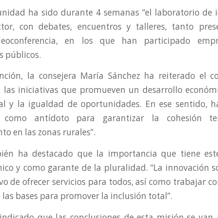
idad ha sido durante 4 semanas “el laboratorio de 
ctor, con debates, encuentros y talleres, tanto pre
deoconferencia, en los que han participado emp
s públicos.
ención, la consejera María Sánchez ha reiterado el 
 las iniciativas que promueven un desarrollo económi
ial y la igualdad de oportunidades. En ese sentido, h
ón como antídoto para garantizar la cohesión ter
o en las zonas rurales”.
ién ha destacado que la importancia que tiene est
ico y como garante de la pluralidad. “La innovación so
ivo de ofrecer servicios para todos, así como trabajar co
 las bases para promover la inclusión total”.
indicado que las conclusiones de esta misión se va