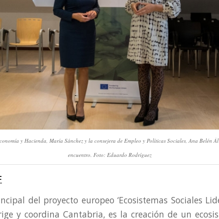
conomía y Hacienda, María Sánchez y la consejera de Empleo y Políticas Sociales, Ana Belén Ál
encuentro. Foto: Eduardo Rodríguez
F
rincipal del proyecto europeo ‘Ecosistemas Sociales Lid
irige y coordina Cantabria, es la creación de un ecosi