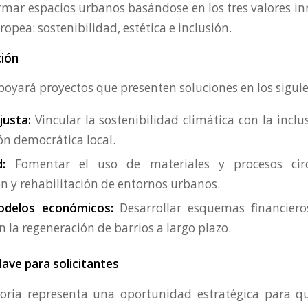
rmar espacios urbanos basándose en los tres valores in
opea: sostenibilidad, estética e inclusión.
ción
apoyará proyectos que presenten soluciones en los sigui
justa:
Vincular la sostenibilidad climática con la inclus
ón democrática local.
d:
Fomentar el uso de materiales y procesos circ
n y rehabilitación de entornos urbanos.
delos económicos:
Desarrollar esquemas financiero
en la regeneración de barrios a largo plazo.
ave para solicitantes
oria representa una oportunidad estratégica para q