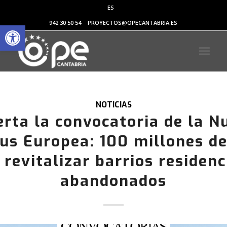
ES
Abrir barra de herramientas
942 30 50 54
PROYECTOS@OPECANTABRIA.ES
NOTICIAS
erta la convocatoria de la N
us Europea: 100 millones de
 revitalizar barrios residenc
abandonados