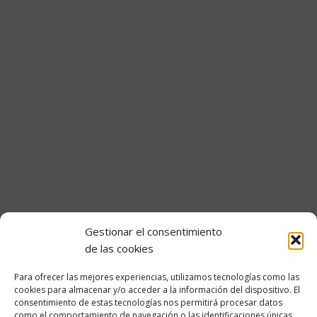
Portal del empleado
Gestionar el consentimiento
Transparencia
de las cookies
Información Institucional y Organizativa
Para ofrecer las mejores experiencias, utilizamos tecnologías como las
cookies para almacenar y/o acceder a la información del dispositivo. El
Convocatorias de empleo de OPE Cantabria
consentimiento de estas tecnologías nos permitirá procesar datos
como el comportamiento de navegación o las identificaciones únicas