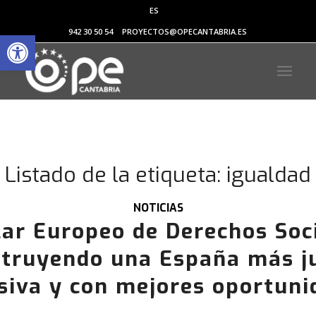
ES
Abrir barra de herramientas
942 30 50 54
PROYECTOS@OPECANTABRIA.ES
Listado de la etiqueta:
igualdad
NOTICIAS
lar Europeo de Derechos Soc
truyendo una España más j
usiva y con mejores oportuni