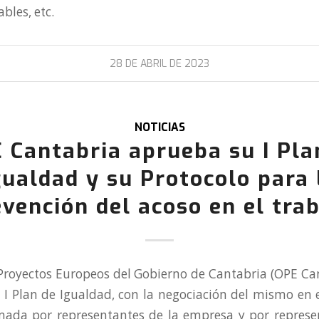
bles, etc.
28 DE ABRIL DE 2023
NOTICIAS
 Cantabria aprueba su I Pla
gualdad y su Protocolo para 
vención del acoso en el tra
 Proyectos Europeos del Gobierno de Cantabria (OPE Ca
 I Plan de Igualdad, con la negociación del mismo en 
ada por representantes de la empresa y por represe