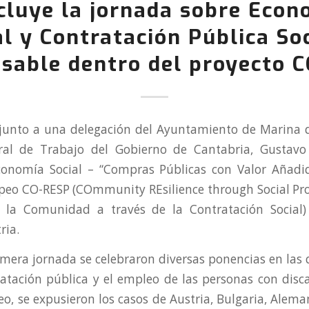
cluye la jornada sobre Econ
al y Contratación Pública Soc
sable dentro del proyecto 
junto a una delegación del Ayuntamiento de Marina 
eral de Trabajo del Gobierno de Cantabria, Gustavo 
conomía Social – “Compras Públicas con Valor Añadid
peo CO-RESP (COmmunity REsilience through Social Pr
de la Comunidad a través de la Contratación Social)
ria.
imera jornada se celebraron diversas ponencias en las 
ratación pública y el empleo de las personas con disc
o, se expusieron los casos de Austria, Bulgaria, Alema