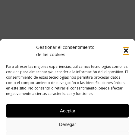
Portal del empleado
Gestionar el consentimiento
Transparencia
de las cookies
Información Institucional y Organizativa
Para ofrecer las mejores experiencias, utilizamos tecnologías como las
cookies para almacenar y/o acceder a la información del dispositivo. El
Convocatorias de empleo de OPE Cantabria
consentimiento de estas tecnologías nos permitirá procesar datos
como el comportamiento de navegación o las identificaciones únicas
Información Económica
en este sitio. No consentir o retirar el consentimiento, puede afectar
negativamente a ciertas características y funciones.
Información Contractual y Convenios
Otra información de interés
Aceptar
Denegar